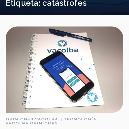
Etiqueta:
catástrofes
OPINIONES VACOLBA
TECNOLOGÍA
VACOLBA OPINIONES