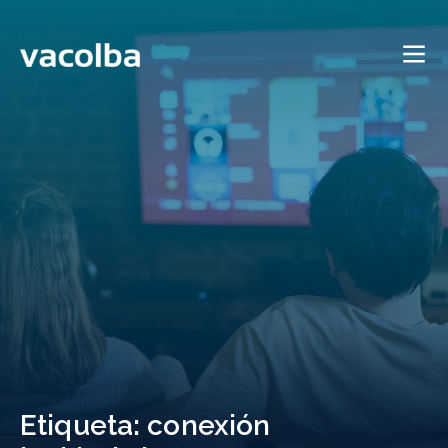
Saltar
al
Vacolba
contenido
Etiqueta:
conexión