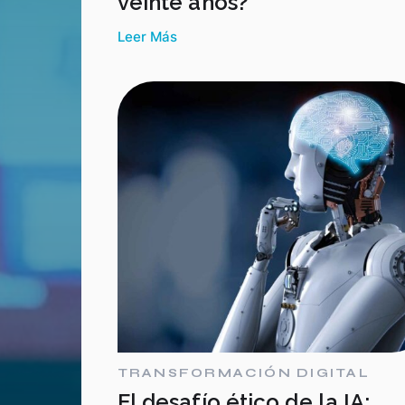
veinte años?
Leer Más
TRANSFORMACIÓN DIGITAL
El desafío ético de la IA: