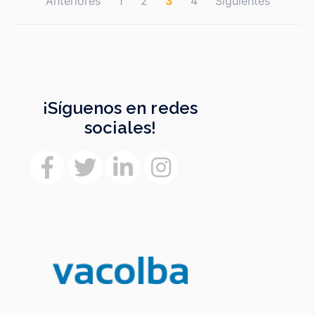
Paginación
Anteriores
1
2
3
4
Siguientes
de
entradas
¡Síguenos en redes
sociales!