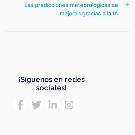
En
Las predicciones meteorológicas se
si
mejoran gracias a la IA
¡Síguenos en redes
sociales!