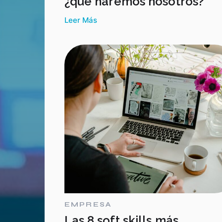
¿qué haremos nosotros?
Leer Más
EMPRESA
Las 8 soft skills más