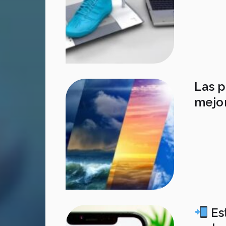
Las p
mejor
Es