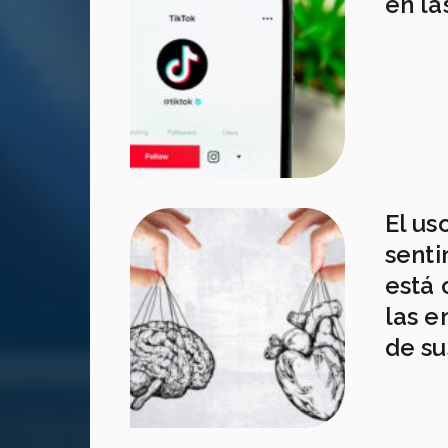
en la
El us
senti
está 
las e
de su