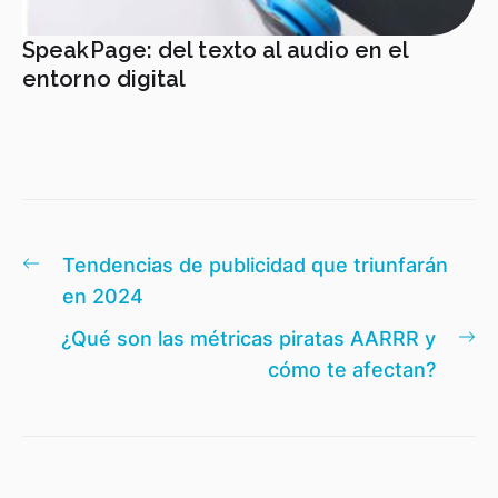
SpeakPage: del texto al audio en el
entorno digital
Navegación
Entrada
Tendencias de publicidad que triunfarán
de
anterior:
en 2024
entradas
En
¿Qué son las métricas piratas AARRR y
si
cómo te afectan?