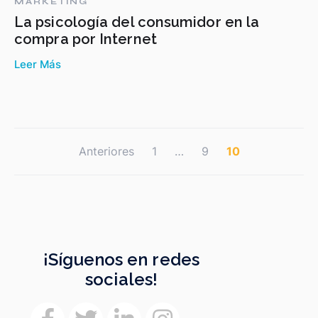
MARKETING
La psicología del consumidor en la
compra por Internet
Leer Más
Paginación
Anteriores
1
…
9
10
de
entradas
¡Síguenos en redes
sociales!