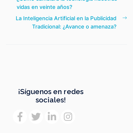
de
anterior:
vidas en veinte años?
entradas
En
La Inteligencia Artificial en la Publicidad
si
Tradicional: ¿Avance o amenaza?
¡Síguenos en redes
sociales!