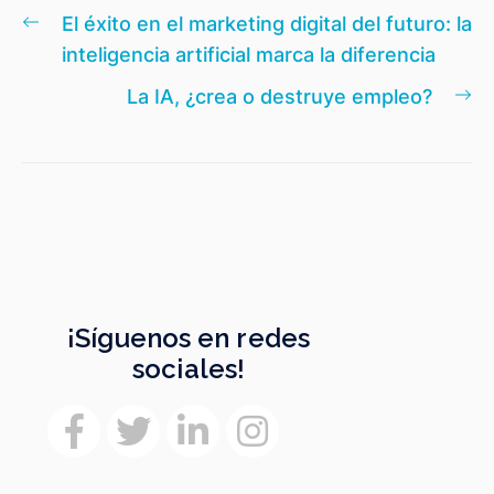
Navegación
Entrada
El éxito en el marketing digital del futuro: la
de
anterior:
inteligencia artificial marca la diferencia
entradas
En
La IA, ¿crea o destruye empleo?
si
¡Síguenos en redes
sociales!