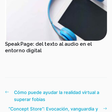
SpeakPage: del texto al audio en el
entorno digital
Navegación
Entrada
Cómo puede ayudar la realidad virtual a
de
anterior:
superar fobias
entradas
En
“Concept Store”: Evocación, vanguardia y