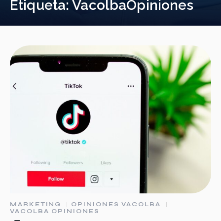
Etiqueta:
VacolbaOpiniones
MARKETING
OPINIONES VACOLBA
VACOLBA OPINIONES