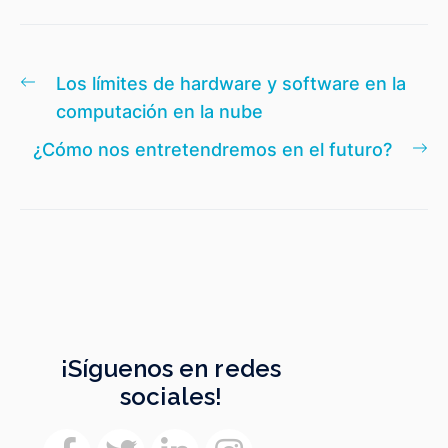
Navegación
Entrada
Los límites de hardware y software en la
de
anterior:
computación en la nube
entradas
En
¿Cómo nos entretendremos en el futuro?
si
¡Síguenos en redes
sociales!