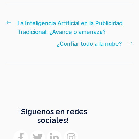
Navegación
Entrada
La Inteligencia Artificial en la Publicidad
de
anterior:
Tradicional: ¿Avance o amenaza?
entradas
En
¿Confiar todo a la nube?
si
¡Síguenos en redes
sociales!