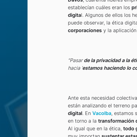
establecían cuáles eran los
pr
digita
l. Algunos de ellos los 
puede observar, la ética digita
corporaciones
y la aplicación
“Pasar
de la privacidad a la ét
hacia ‘
estamos haciendo lo co
Ante esta necesidad colectiv
están analizando el terreno p
digital
. En
Vacolba
, estamos 
en torno a la
transformación d
Al igual que en la ética,
todo 
muy importan
sustentar esta