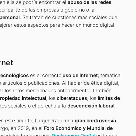
 en ella se podría encontrar el
abuso de las redes
or parte de las empresas o gobierno o la
personal
. Se tratan de cuestiones más sociales que
ejorar estos aspectos para hacer un mundo digital
rnet
tecnológicos
es el correcto
uso de Internet
; temática
artículos o publicaciones. Al hablar de ética digital,
tar los retos mencionados anteriormente. También
ropiedad intelectual
, los
ciberataques
, los
límites de
es sociales o el derecho a la
desconexión laboral
.
, en este ámbito, ha generado una
gran controversia
rgo, en 2019, en el
Foro Económico y Mundial de
esariales firmaron una
Declaración Digita
l
en la que