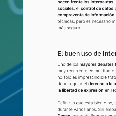
hacen frente los internautas
,
sociales
, el
control de datos
p
compraventa de información 
técnicas, pero es necesario m
más seguro.
El buen uso de Inte
Uno de los
mayores debates 
muy recurrente en multitud de 
no solo es imprescindible tra
debe regular el
derecho a la p
la libertad de expresión
en red
Definir lo que está bien o no
durante varios años. Sin emba
Davos
, cuarenta líderes empr