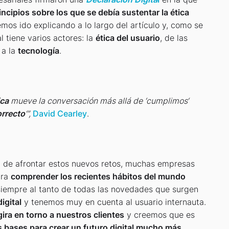
incipios sobre los que se debía sustentar la ética
hemos ido explicando a lo largo del artículo y, como se
l tiene varios actores: la
ética del usuario
, de las
 a la
tecnología
.
ica
mueve la conversación más allá de ‘cumplimos‘
rrecto
‘”,
David Cearley
.
a de afrontar estos nuevos retos, muchas empresas
ara
comprender los recientes hábitos del mundo
siempre al tanto de todas las novedades que surgen
igital
y tenemos muy en cuenta al usuario internauta.
gira en torno a nuestros clientes
y creemos que es
s bases para crear un futuro digital mucho más