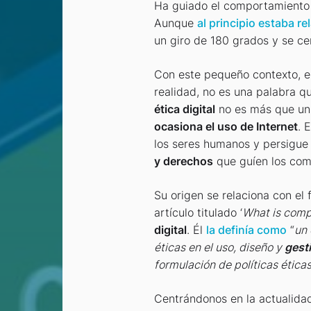
Ha guiado el comportamiento h
Aunque
al principio estaba r
un giro de 180 grados y se ce
Con este pequeño contexto, es
realidad, no es una palabra qu
ética digital
no es más que u
ocasiona el uso de Internet
. 
los seres humanos y persigue
y derechos
que guíen los comp
Su origen se relaciona con el 
artículo titulado ‘
What is compu
digital
. Él
la definía como
“
un 
éticas en el uso, diseño y
gesti
formulación de políticas ética
Centrándonos en la actualidad,