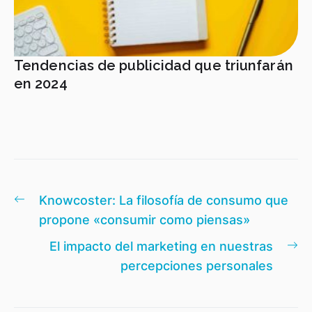
Tendencias de publicidad que triunfarán
en 2024
Navegación
Entrada
Knowcoster: La filosofía de consumo que
de
anterior:
propone «consumir como piensas»
entradas
En
El impacto del marketing en nuestras
si
percepciones personales