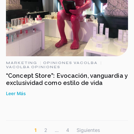
MARKETING
OPINIONES VACOLBA
VACOLBA OPINIONES
“Concept Store”: Evocación, vanguardia y
exclusividad como estilo de vida
Leer Más
Paginación
1
2
…
4
Siguientes