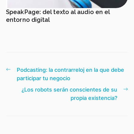
SpeakPage: del texto al audio en el
entorno digital
Navegación
Entrada
Podcasting: la contrarreloj en la que debe
de
anterior:
participar tu negocio
entradas
En
¿Los robots serán conscientes de su
si
propia existencia?