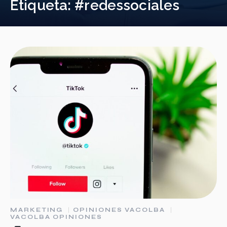
Etiqueta:
#redessociales
MARKETING
OPINIONES VACOLBA
VACOLBA OPINIONES