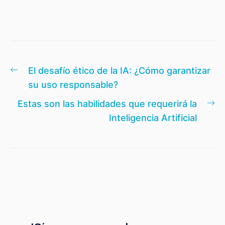
Navegación
Entrada
El desafío ético de la IA: ¿Cómo garantizar
de
anterior:
su uso responsable?
entradas
En
Estas son las habilidades que requerirá la
si
Inteligencia Artificial