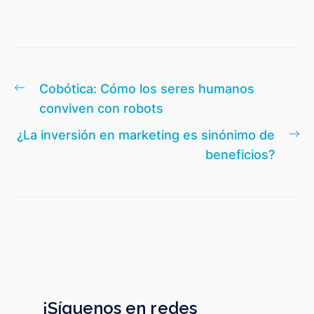
Navegación
Entrada
Cobótica: Cómo los seres humanos
de
anterior:
conviven con robots
entradas
En
¿La inversión en marketing es sinónimo de
si
beneficios?
¡Síguenos en redes