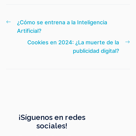
Navegación
Entrada
¿Cómo se entrena a la Inteligencia
de
anterior:
Artificial?
entradas
En
Cookies en 2024: ¿La muerte de la
si
publicidad digital?
¡Síguenos en redes
sociales!